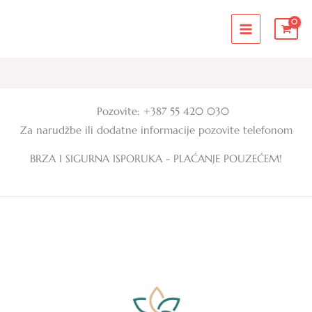
Skip
MAIN
to
MENU
content
Pozovite: +387 55 420 030
Za narudžbe ili dodatne informacije pozovite telefonom
BRZA I SIGURNA ISPORUKA - PLAĆANJE POUZEĆEM!