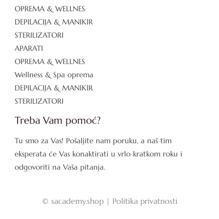
OPREMA & WELLNES
DEPILACIJA & MANIKIR
STERILIZATORI
APARATI
OPREMA & WELLNES
Wellness & Spa oprema
DEPILACIJA & MANIKIR
STERILIZATORI
Treba Vam pomoć?
Tu smo za Vas! Pošaljite nam poruku, a naš tim
eksperata će Vas konaktirati u vrlo kratkom roku i
odgovoriti na Vaša pitanja.
©
sacademy.shop |
Politika privatnosti