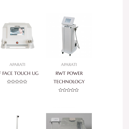
APARATI
APARATI
F FACE TOUCH UG
RWT POWER
TECHNOLOGY
Ocjenjeno
0
od
Ocjenjeno
5
0
od
5