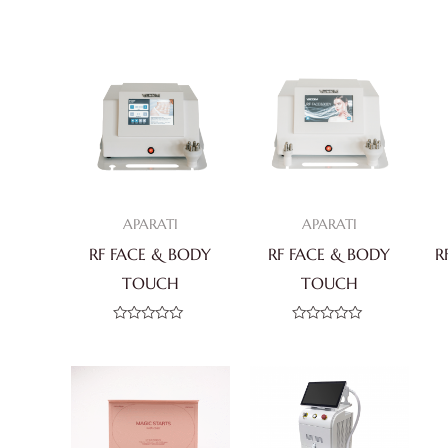
APARATI
APARATI
RF FACE & BODY
RF FACE & BODY
R
TOUCH
TOUCH
Ocjenjeno
Ocjenjeno
0
0
od
od
5
5