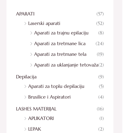
g
a
APARATI
(57)
Laserski aparati
(52)
Aparati za trajnu epilaciju
(8)
Aparati za tretmane lica
(24)
Aparati za tretmane tela
(19)
Aparati za uklanjanje tetovaža
(2)
Depilacija
(9)
Aparati za toplu depilaciju
(5)
Brusilice i Aspiratori
(4)
LASHES MATERIJAL
(16)
APLIKATORI
(1)
LEPAK
(2)