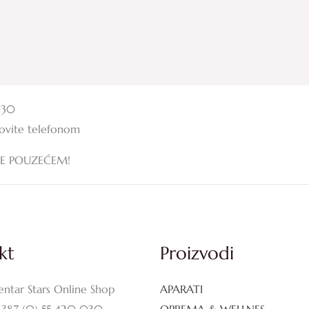
030
zovite telefonom
JE POUZEĆEM!
kt
Proizvodi
entar Stars Online Shop
APARATI
+387 (0) 55 420 030
OPREMA & WELLNES