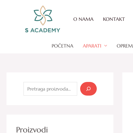
Skip
to
O NAMA
KONTAKT
content
POČETNA
APARATI
OPREM
P
r
e
t
r
a
Proizvodi