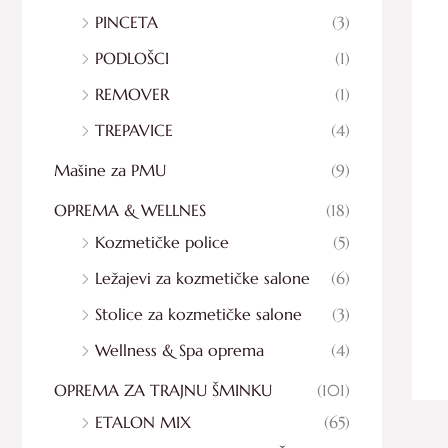
PINCETA
(3)
PODLOŠCI
(1)
REMOVER
(1)
TREPAVICE
(4)
Mašine za PMU
(9)
OPREMA & WELLNES
(18)
Kozmetičke police
(5)
Ležajevi za kozmetičke salone
(6)
Stolice za kozmetičke salone
(3)
Wellness & Spa oprema
(4)
OPREMA ZA TRAJNU ŠMINKU
(101)
ETALON MIX
(65)