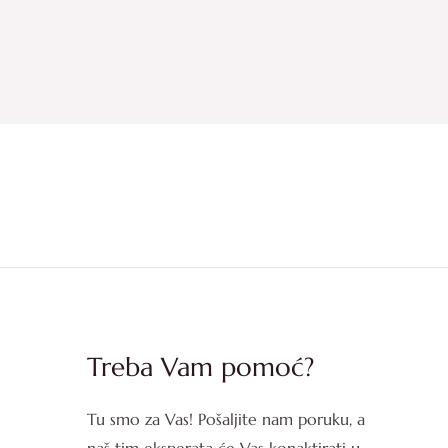
Treba Vam pomoć?
Tu smo za Vas! Pošaljite nam poruku, a
naš tim eksperata će Vas konaktirati u