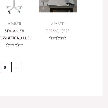
APARATI
APARATI
STALAK ZA
TERMO ĆEBE
OZMETIČKU LUPU
Ocjenjeno
0
od
Ocjenjeno
5
0
od
5
8
→