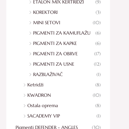
ETALON MIX KERTRIDŽI
(9)
KOREKTORI
(3)
MINI SETOVI
(10)
PIGMENTI ZA KAMUFLAŽU
(6)
PIGMENTI ZA KAPKE
(6)
PIGMENTI ZA OBRVE
(17)
PIGMENTI ZA USNE
(12)
RAZBLAŽIVAČ
(1)
Ketridži
(8)
KWADRON
(10)
Ostala oprema
(8)
SACADEMY VIP
(1)
Pigmenti DEFENDER - ANGLES
(30)