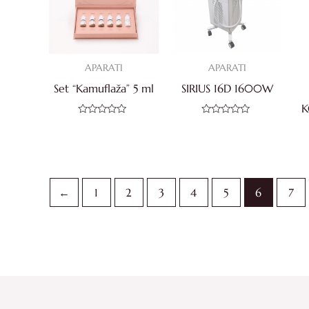
APARATI
APARATI
Set “Kamuflaža” 5 ml
SIRIUS 16D 1600W
K
Ocjenjeno
Ocjenjeno
0
0
od
od
5
5
←
1
2
3
4
5
6
7