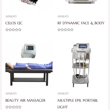
APARATI
APARATI
CELOS 12C
RF DYNAMIC FACE & BODY
Ocjenjeno
Ocjenjeno
0
0
od
od
5
5
APARATI
APARATI
BEAUTY AIR MASSAGER
MULTIPLE EPIL PORTABL
LIGHT