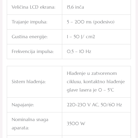
Veličina LCD ekrana:
15,6 inča
Trajanje impulsa:
5 – 200 ms (podesivo)
Gustina energije:
1 – 50 J/ cm2
Frekvencija impulsa:
0,5 – 10 Hz
Hlađenje u zatvorenom
Sistem hlađenja:
ciklusu, kontaktno hlađenje
glave lasera je 0 – 5°C
Napajanje:
220-230 V AC, 50/60 Hz
Nominalna snaga
3500 W
aparata: