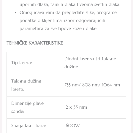
upornih dlaka, tankih dlaka I veoma svetlih dlaka.
Omogućava vam da pregledate slike, programe,
podatke o klijentima, izbor odgovarajućih
parametara za sve tipove kože i dlake
TEHNIČKE KARAKTERISTIKE
Diodni laser sa tri talasne
Tip lasera:
dužine
Talasna dužina
755 nm/ 808 nm/ 1064 nm
lasera:
Dimenzije glave
12 x 35 mm
sonde:
Snaga laser bara:
1600W