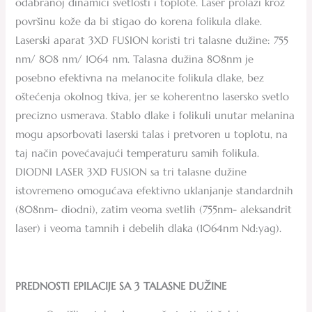
odabranoj dinamici svetlosti i toplote. Laser prolazi kroz
površinu kože da bi stigao do korena folikula dlake.
Laserski aparat 3XD FUSION koristi tri talasne dužine: 755
nm/ 808 nm/ 1064 nm. Talasna dužina 808nm je
posebno efektivna na melanocite folikula dlake, bez
oštećenja okolnog tkiva, jer se koherentno lasersko svetlo
precizno usmerava. Stablo dlake i folikuli unutar melanina
mogu apsorbovati laserski talas i pretvoren u toplotu, na
taj način povećavajući temperaturu samih folikula.
DIODNI LASER 3XD FUSION sa tri talasne dužine
istovremeno omogućava efektivno uklanjanje standardnih
(808nm- diodni), zatim veoma svetlih (755nm- aleksandrit
laser) i veoma tamnih i debelih dlaka (1064nm Nd:yag).
PREDNOSTI EPILACIJE SA 3 TALASNE DUŽINE