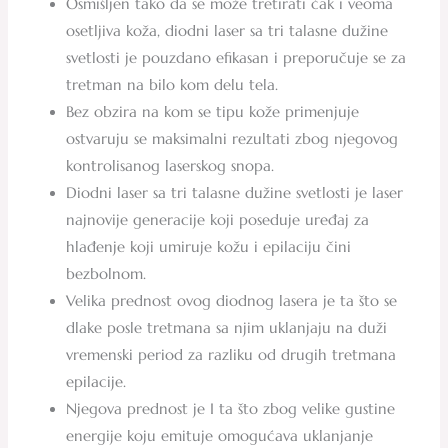
Osmišljen tako da se može tretirati čak i veoma
osetljiva koža, diodni laser sa tri talasne dužine
svetlosti je pouzdano efikasan i preporučuje se za
tretman na bilo kom delu tela.
Bez obzira na kom se tipu kože primenjuje
ostvaruju se maksimalni rezultati zbog njegovog
kontrolisanog laserskog snopa.
Diodni laser sa tri talasne dužine svetlosti je laser
najnovije generacije koji poseduje uređaj za
hlađenje koji umiruje kožu i epilaciju čini
bezbolnom.
Velika prednost ovog diodnog lasera je ta što se
dlake posle tretmana sa njim uklanjaju na duži
vremenski period za razliku od drugih tretmana
epilacije.
Njegova prednost je I ta što zbog velike gustine
energije koju emituje omogućava uklanjanje