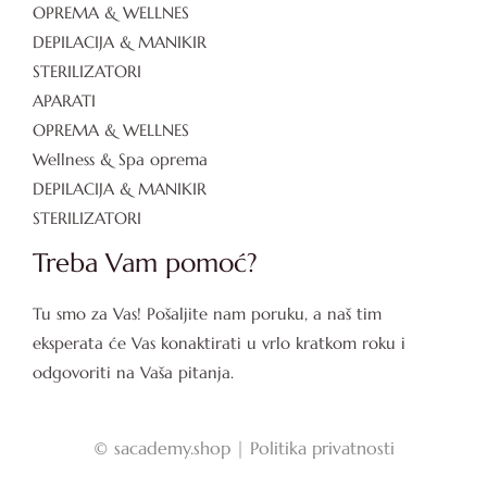
OPREMA & WELLNES
DEPILACIJA & MANIKIR
STERILIZATORI
APARATI
OPREMA & WELLNES
Wellness & Spa oprema
DEPILACIJA & MANIKIR
STERILIZATORI
Treba Vam pomoć?
Tu smo za Vas! Pošaljite nam poruku, a naš tim
eksperata će Vas konaktirati u vrlo kratkom roku i
odgovoriti na Vaša pitanja.
©
sacademy.shop |
Politika privatnosti