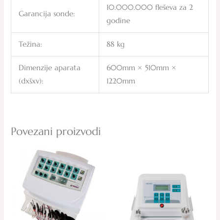
10.000.000 fleševa za 2
Garancija sonde:
godine
Težina:
88 kg
Dimenzije aparata
600mm × 510mm ×
(dxšxv):
1220mm
Povezani proizvodi