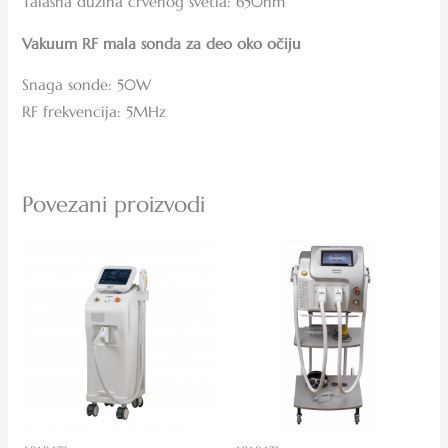
Talasna dužina crvenog svetla: 650nm
Vakuum RF mala sonda za deo oko očiju
Snaga sonde: 50W
RF frekvencija: 5MHz
Povezani proizvodi