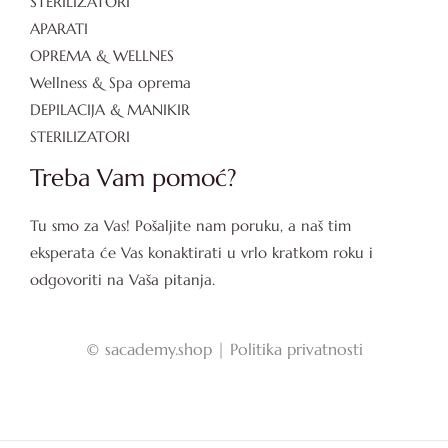
STERILIZATORI
APARATI
OPREMA & WELLNES
Wellness & Spa oprema
DEPILACIJA & MANIKIR
STERILIZATORI
Treba Vam pomoć?
Tu smo za Vas! Pošaljite nam poruku, a naš tim
eksperata će Vas konaktirati u vrlo kratkom roku i
odgovoriti na Vaša pitanja.
©
sacademy.shop |
Politika privatnosti