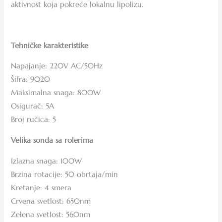
aktivnost koja pokreće lokalnu lipolizu.
Tehničke karakteristike
Napajanje: 220V AC/50Hz
Šifra: 9020
Maksimalna snaga: 800W
Osigurač: 5A
Broj ručica: 5
Velika sonda sa rolerima
Izlazna snaga: 100W
Brzina rotacije: 50 obrtaja/min
Kretanje: 4 smera
Crvena svetlost: 650nm
Zelena svetlost: 560nm