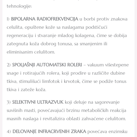
tehnologije:
1)
BIPOLARNA RADIOFREKVENCIJA
u borbi protiv znakova
celulita, opuštene kože sa naslagama podstičući
regeneraciju i stvaranje mladog kolagena, čime se dobija
zategnuta koža dobrog tonusa, sa smanjenim ili
eliminisanim celulitom.
2)
SPOLJAŠNJI AUTOMATSKI ROLERI
– vakuum višestepene
snage i rotirajućih rolera, koji prodire u različite dubine
tkiva, stimulišući limfotok i krvotok, čime se podiže tonus
tkiva i zateže koža.
3)
SELEKTIVNI ULTRAZVUK
koji deluje na sagorevanje
suvišnih masti, povećavajući brzinu metaboličkih reakcija
masnih naslaga i revitalizira oblasti zahvaćene celulitom.
4)
DELOVANJE INFRACRVENIH ZRAKA
povećava enzimsku