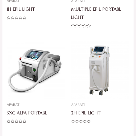
APARATI
APARATI
1H EPIL LIGHT
MULTIPLE EPIL PORTABL
LIGHT
Ocjenjeno
0
od
Ocjenjeno
5
0
od
5
APARATI
APARATI
3XC ALFA PORTABL
2H EPIL LIGHT
Ocjenjeno
Ocjenjeno
0
0
od
od