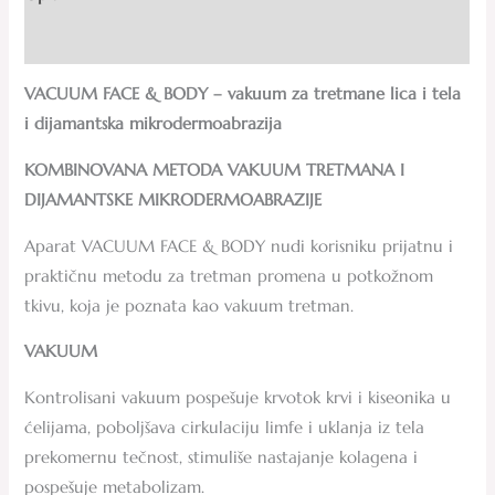
Recenzije (0)
VACUUM FACE & BODY – vakuum za tretmane lica i tela
i dijamantska mikrodermoabrazija
KOMBINOVANA METODA VAKUUM TRETMANA I
DIJAMANTSKE MIKRODERMOABRAZIJE
Aparat VACUUM FACE & BODY nudi korisniku prijatnu i
praktičnu metodu za tretman promena u potkožnom
tkivu, koja je poznata kao vakuum tretman.
VAKUUM
Kontrolisani vakuum pospešuje krvotok krvi i kiseonika u
ćelijama, poboljšava cirkulaciju limfe i uklanja iz tela
prekomernu tečnost, stimuliše nastajanje kolagena i
pospešuje metabolizam.