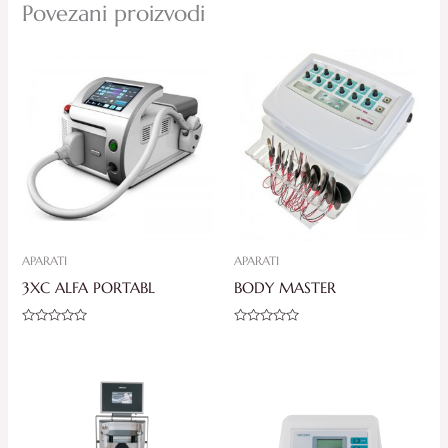
Povezani proizvodi
APARATI
APARATI
3XC ALFA PORTABL
BODY MASTER
Ocjenjeno
Ocjenjeno
0
0
od
od
5
5