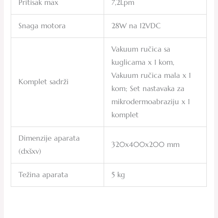
Pritisak max
7,2Lpm
Snaga motora
28W na 12VDC
Vakuum ručica sa
kuglicama x 1 kom,
Vakuum ručica mala x 1
Komplet sadrži
kom; Set nastavaka za
mikrodermoabraziju x 1
komplet
Dimenzije aparata
320x400x200 mm
(dxšxv)
Težina aparata
5 kg