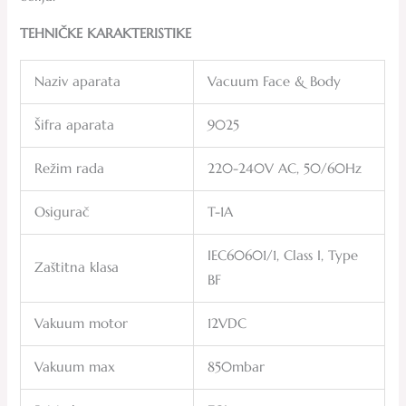
TEHNIČKE KARAKTERISTIKE
Naziv aparata
Vacuum Face & Body
Šifra aparata
9025
Režim rada
220-240V AC, 50/60Hz
Osigurač
T-1A
IEC60601/1, Class I, Type
Zaštitna klasa
BF
Vakuum motor
12VDC
Vakuum max
850mbar