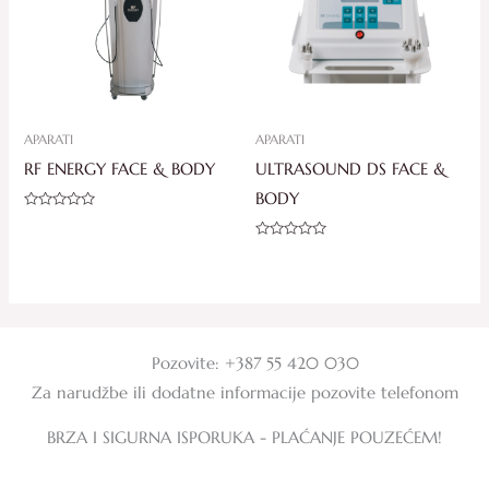
APARATI
APARATI
RF ENERGY FACE & BODY
ULTRASOUND DS FACE &
BODY
Ocjenjeno
0
od
Ocjenjeno
5
0
od
5
Pozovite: +387 55 420 030
Za narudžbe ili dodatne informacije pozovite telefonom
BRZA I SIGURNA ISPORUKA - PLAĆANJE POUZEĆEM!