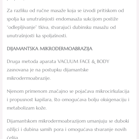
Za razliku od ručne masaže koja se izvodi pritiskom od
spolja ka unutrašnjosti endomasaža sukcijom postiže
“odlepljivanje” tkiva, stvarajući dubinsku masažu od
unutrašnjosti ka spoljašnosti.
DIJAMANTSKA MIKRODERMOABRAZIJA
Druga metoda aparata VACUUM FACE & BODY
zasnovana je na postupku dijamantske
mikrodermoabrazije.
Njenom primenom značajno se pojačava mikrocirkulacija
i propusnost kapilara, što omogućava bolju oksigenaciju i
metabolizam kože.
Dijamantskom mikrodermoabrazijom umanjuju se duboki
ožiljci i dubina samih pora i omogućava stvaranje novih
ćelija.