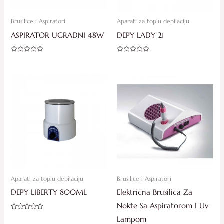
Brusilice i Aspiratori
Aparati za toplu depilaciju
ASPIRATOR UGRADNI 48W
DEPY LADY 21
Ocjenjeno
Ocjenjeno
0
0
od
od
5
5
Aparati za toplu depilaciju
Brusilice i Aspiratori
DEPY LIBERTY 800ML
Električna Brusilica Za
Nokte Sa Aspiratorom I Uv
Ocjenjeno
Lampom
0