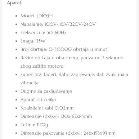
Aparat:
Model: JD103H
Napajanje: 100V-110V/220V-240V
Frekvencija: 50-60Hz
Snaga: 35W
Broj obrtaja: 0-30000 obrtaja u minuti
Režim obrtaja u oba smera, pauza od 2 sekunde
zbog zaštite motora
Super-brzi lageri, slabo zagrevanje, slab zvuk, mala
vibracija
Dugme za zaključavanje
Aparat od čelika
Koaksijalni kabl 0,02mm
Dimenzije (dxšxv): 120x162x85mm
Težina: 1170g
Dimenzije pakovanja (dxšxv): 246x193x93mm