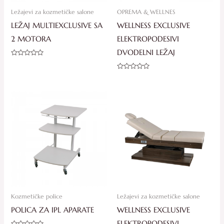
Ležajevi za kozmetičke salone
OPREMA & WELLNES
LEŽAJ MULTIEXCLUSIVE SA
WELLNESS EXCLUSIVE
2 MOTORA
ELEKTROPODESIVI
DVODELNI LEŽAJ
Ocjenjeno
0
od
Ocjenjeno
5
0
od
5
Kozmetičke police
Ležajevi za kozmetičke salone
POLICA ZA IPL APARATE
WELLNESS EXCLUSIVE
ELEKTROPODESIVI