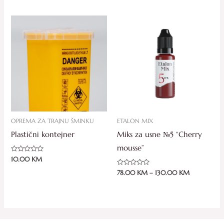
od
od
5
5
Price
range:
78.00 KM
through
130.00 KM
OPREMA ZA TRAJNU ŠMINKU
ETALON MIX
Plastični kontejner
Miks za usne №5 “Cherry
mousse”
Ocjenjeno
10.00
KM
0
od
Ocjenjeno
78.00
KM
–
130.00
KM
5
0
od
5