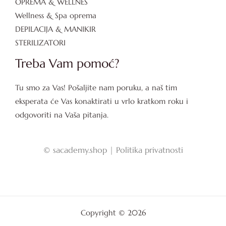
OPREMA & WELLNES
Wellness & Spa oprema
DEPILACIJA & MANIKIR
STERILIZATORI
Treba Vam pomoć?
Tu smo za Vas! Pošaljite nam poruku, a naš tim
eksperata će Vas konaktirati u vrlo kratkom roku i
odgovoriti na Vaša pitanja.
©
sacademy.shop |
Politika privatnosti
Copyright © 2026