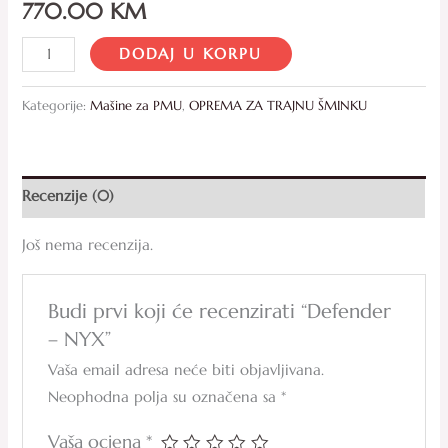
770.00
KM
DODAJ U KORPU
Kategorije:
Mašine za PMU
,
OPREMA ZA TRAJNU ŠMINKU
Recenzije (0)
Još nema recenzija.
Budi prvi koji će recenzirati “Defender
– NYX”
Vaša email adresa neće biti objavljivana.
Neophodna polja su označena sa
*
Vaša ocjena
*