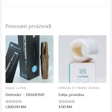
Povezani proizvodi
Mašine za PMU
OPREMA ZA TRAJNU ŠMINKU
Defender – DIAMOND
Folija providna
Ocjenjeno
Ocjenjeno
1,200.00
KM
5.00
KM
0
0