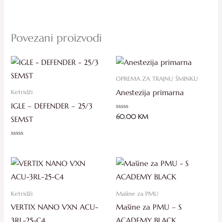
Povezani proizvodi
OPREMA ZA TRAJNU ŠMINKU
Anestezija primarna
Ketridži
IGLE – DEFENDER – 25/3
Ocjenjeno
60.00
KM
SEMST
0
od
5
Ocjenjeno
0
od
5
Ketridži
Mašine za PMU
VERTIX NANO VXN ACU-
Mašine za PMU – S
3RL-25-C4
ACADEMY BLACK