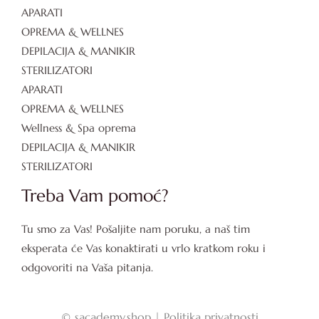
APARATI
OPREMA & WELLNES
DEPILACIJA & MANIKIR
STERILIZATORI
APARATI
OPREMA & WELLNES
Wellness & Spa oprema
DEPILACIJA & MANIKIR
STERILIZATORI
Treba Vam pomoć?
Tu smo za Vas! Pošaljite nam poruku, a naš tim
eksperata će Vas konaktirati u vrlo kratkom roku i
odgovoriti na Vaša pitanja.
©
sacademy.shop |
Politika privatnosti