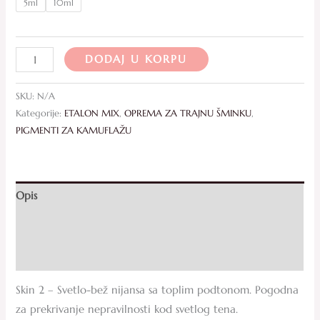
5ml
10ml
DODAJ U KORPU
SKU:
N/A
Kategorije:
ETALON MIX
,
OPREMA ZA TRAJNU ŠMINKU
,
PIGMENTI ZA KAMUFLAŽU
Opis
Dodatne informacije
Recenzije (0)
Skin 2 – Svetlo-bež nijansa sa toplim podtonom. Pogodna
za prekrivanje nepravilnosti kod svetlog tena.