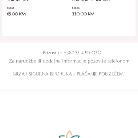
Ocjenjeno
Ocjenjeno
65.00
KM
330.00
KM
0
0
od
od
5
5
Pozovite: +387 55 420 030
Za narudžbe ili dodatne informacije pozovite telefonom
BRZA I SIGURNA ISPORUKA - PLAĆANJE POUZEĆEM!