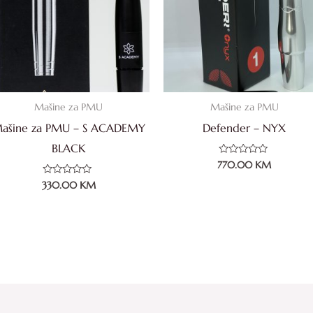
Mašine za PMU
Mašine za PMU
ašine za PMU – S ACADEMY
Defender – NYX
BLACK
Ocjenjeno
770.00
KM
0
od
Ocjenjeno
330.00
KM
5
0
od
5