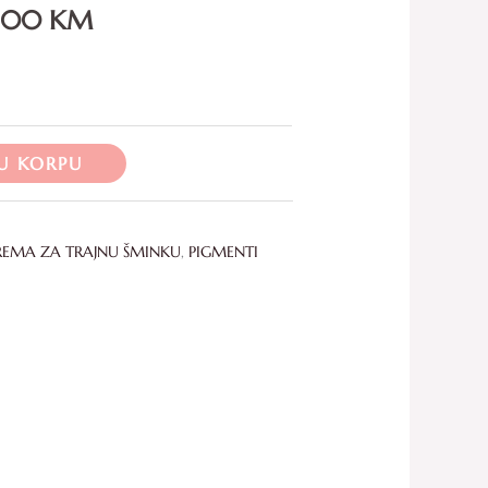
8.00
KM
through
108.00 KM
U KORPU
REMA ZA TRAJNU ŠMINKU
,
PIGMENTI