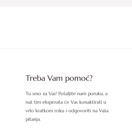
Treba Vam pomoć?
Tu smo za Vas! Pošaljite nam poruku, a
naš tim eksperata će Vas konaktirati u
vrlo kratkom roku i odgovoriti na Vaša
pitanja.