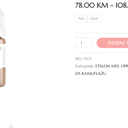
78.00
KM
–
10
5ml
10ml
DODAJ 
SKU:
N/A
Kategorije:
ETALON MIX
,
OP
ZA KAMUFLAŽU