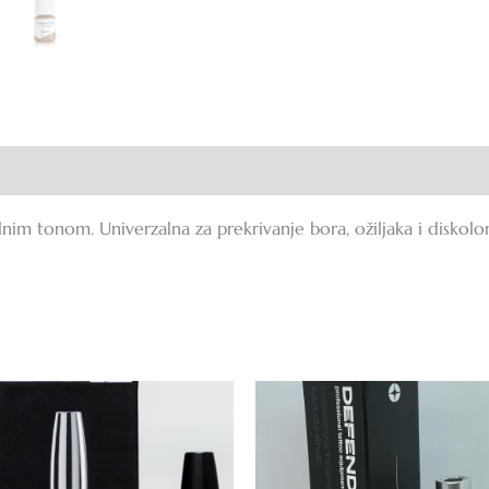
ije (0)
lnim tonom. Univerzalna za prekrivanje bora, ožiljaka i diskolor