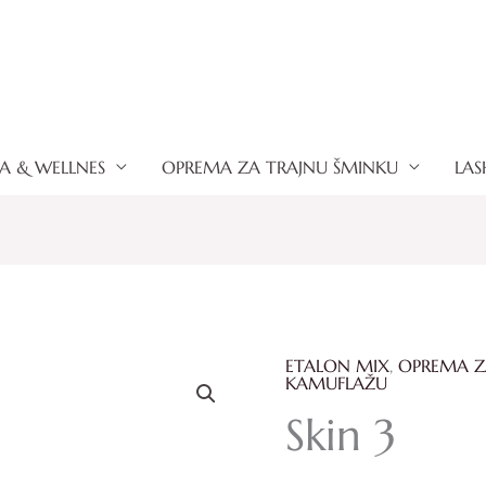
A & WELLNES
OPREMA ZA TRAJNU ŠMINKU
LAS
ETALON MIX
,
OPREMA Z
Skin
KAMUFLAŽU
3
Skin 3
količina