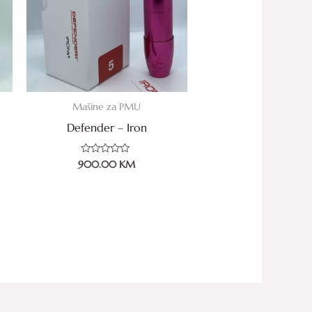
Mašine za PMU
Defender – Iron
Ocjenjeno
900.00
KM
0
od
5