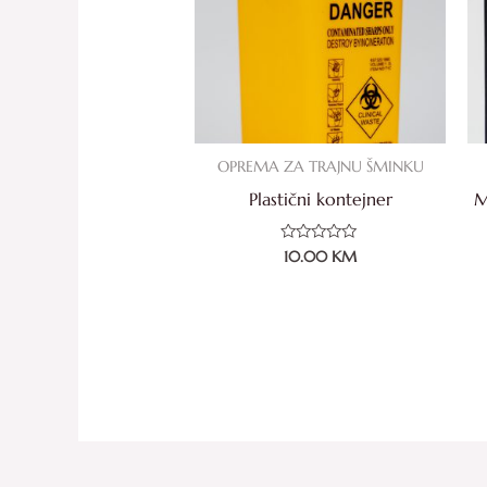
OPREMA ZA TRAJNU ŠMINKU
Plastični kontejner
M
Ocjenjeno
10.00
KM
0
od
5