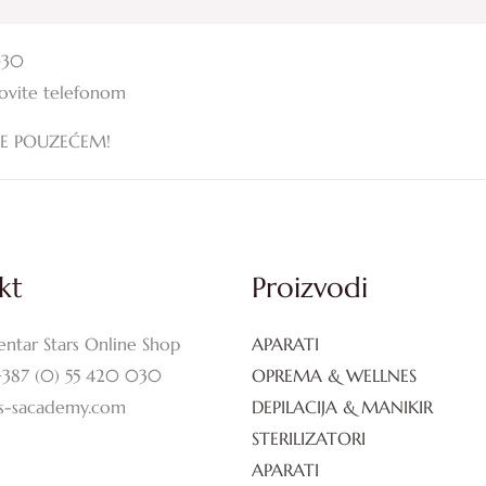
030
zovite telefonom
JE POUZEĆEM!
kt
Proizvodi
entar Stars Online Shop
APARATI
+387 (0) 55 420 030
OPREMA & WELLNES
rs-sacademy.com
DEPILACIJA & MANIKIR
STERILIZATORI
APARATI