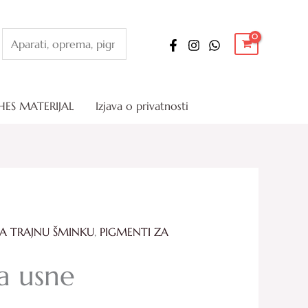
Pretraga
HES MATERIJAL
Izjava o privatnosti
A TRAJNU ŠMINKU
,
PIGMENTI ZA
Price
a usne
range:
78.00 KM