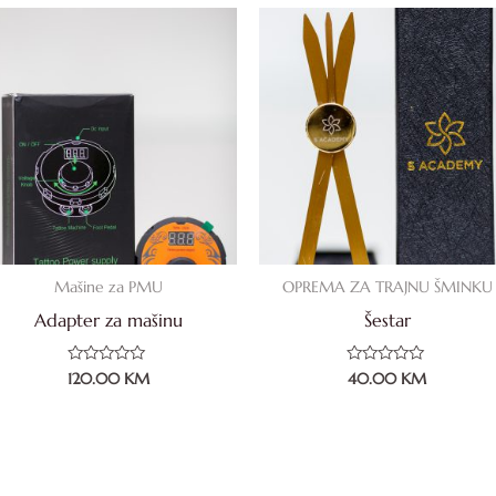
Mašine za PMU
OPREMA ZA TRAJNU ŠMINKU
Adapter za mašinu
Šestar
Ocjenjeno
Ocjenjeno
120.00
KM
40.00
KM
0
0
od
od
5
5