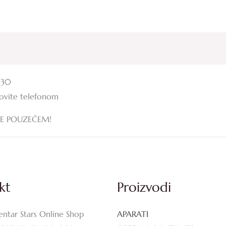
030
zovite telefonom
JE POUZEĆEM!
kt
Proizvodi
entar Stars Online Shop
APARATI