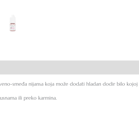
ije (0)
veno-smeđa nijansa koja može dodati hladan dodir bilo kojoj ni
 usnama ili preko karmina.