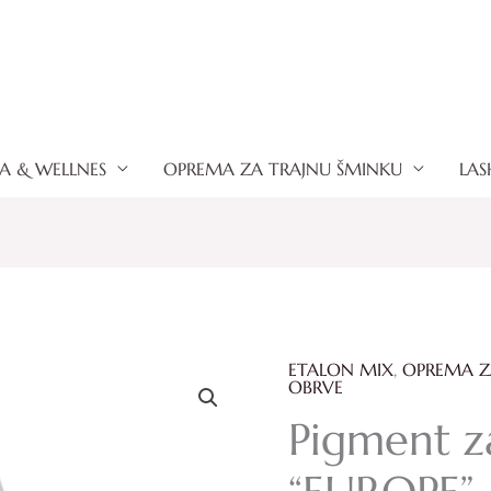
A & WELLNES
OPREMA ZA TRAJNU ŠMINKU
LAS
ETALON MIX
,
OPREMA Z
Pigment
OBRVE
za
Pigment z
usne
"EUROPE"