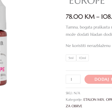
“EUROPE”
količina
78.00
KM
–
10
Tamna, bogata praškasta 
može dodati hladan dodir b
Ne koristiti nerazblaženu
5ml
10ml
DODAJ 
SKU:
N/A
Kategorije:
ETALON MIX
,
OP
ZA OBRVE