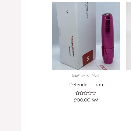
Mašine za PMU
Defender – Iron
Ocjenjeno
900.00
KM
0
od
5