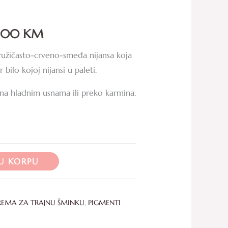
through
8.00
KM
108.00 KM
ružičasto-crveno-smeđa nijansa koja
ilo kojoj nijansi u paleti.
 na hladnim usnama ili preko karmina.
U KORPU
REMA ZA TRAJNU ŠMINKU
,
PIGMENTI