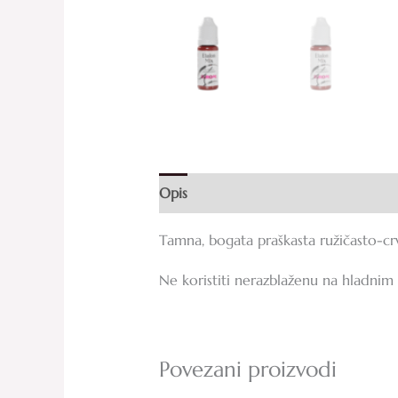
Opis
Dodatne informacije
Recenz
Tamna, bogata praškasta ružičasto-cr
Ne koristiti nerazblaženu na hladnim
Povezani proizvodi