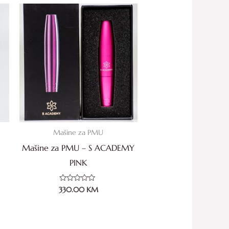
Mašine za PMU
Mašine za PMU – S ACADEMY
PINK
Ocjenjeno
330.00
KM
0
od
5