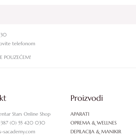
030
zovite telefonom
JE POUZEĆEM!
kt
Proizvodi
entar Stars Online Shop
APARATI
+387 (0) 55 420 030
OPREMA & WELLNES
rs-sacademy.com
DEPILACIJA & MANIKIR