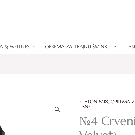
A & WELLNES
OPREMA ZA TRAJNU ŠMINKU
LAS
ETALON MIX
,
OPREMA Z
№4
USNE
Crveni
№4 Crveni
baršun
(Red