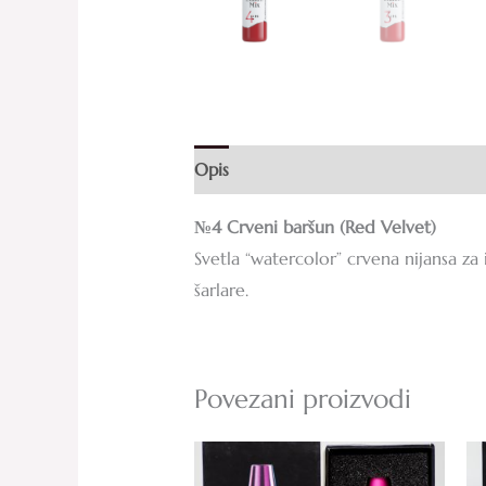
Opis
Dodatne informacije
Recenz
№4 Crveni baršun (Red Velvet)
Svetla “watercolor” crvena nijansa za
šarlare.
Povezani proizvodi