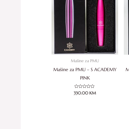
Mašine za PMU
Mašine za PMU – S ACADEMY
M
PINK
Ocjenjeno
330.00
KM
0
od
5