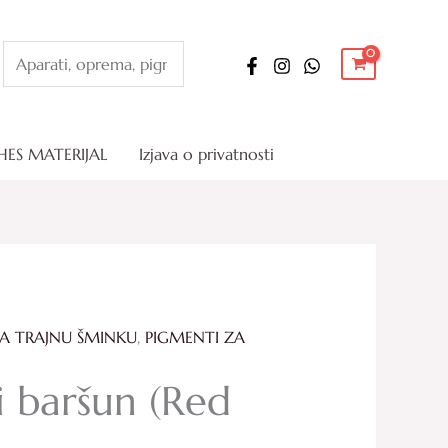
Pretraga
HES MATERIJAL
Izjava o privatnosti
A TRAJNU ŠMINKU
,
PIGMENTI ZA
Price
 baršun (Red
range:
78.00 KM