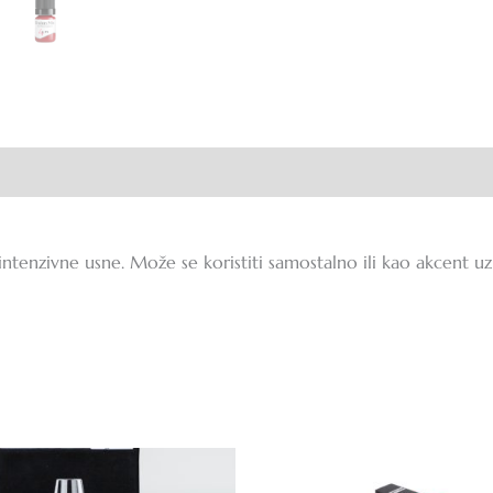
ije (0)
 intenzivne usne. Može se koristiti samostalno ili kao akcent uz