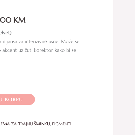
through
0.00
KM
130.00 KM
elvet)
a nijansa za intenzivne usne. Može se
ao akcent uz žuti korektor kako bi se
U KORPU
REMA ZA TRAJNU ŠMINKU
,
PIGMENTI