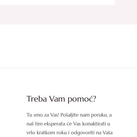
Treba Vam pomoć?
Tu smo za Vas! Pošaljite nam poruku, a
naš tim eksperata će Vas konaktirati u
vrlo kratkom roku i odgovoriti na Vaša