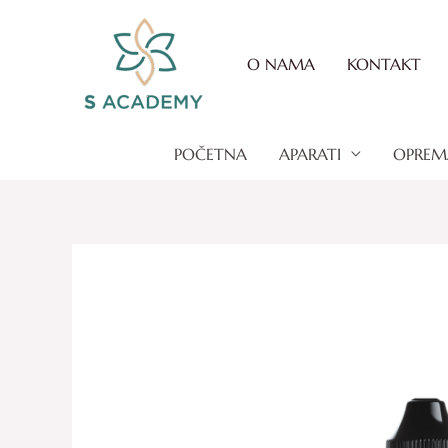
Skip
to
O NAMA
KONTAKT
content
POČETNA
APARATI
OPREM