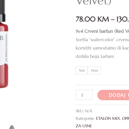
Velvet)
Velvet)
količina
78.00
KM
–
13
№4 Crveni baršun (Red V
Svetla “watercolor” crven
koristiti samostalno ili k
dobila boja šarlare.
5ml
15ml
DODAJ 
SKU:
N/A
Kategorije:
ETALON MIX
,
OP
ZA USNE