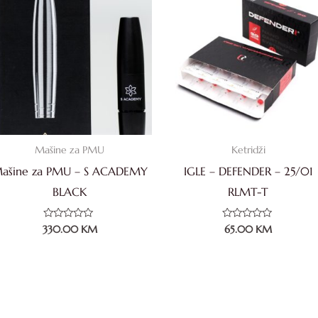
Mašine za PMU
Ketridži
ašine za PMU – S ACADEMY
IGLE – DEFENDER – 25/01
BLACK
RLMT-T
Ocjenjeno
Ocjenjeno
330.00
KM
65.00
KM
0
0
od
od
5
5