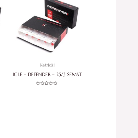
Ketridži
IGLE – DEFENDER – 25/3 SEMST
Ocjenjeno
0
od
5