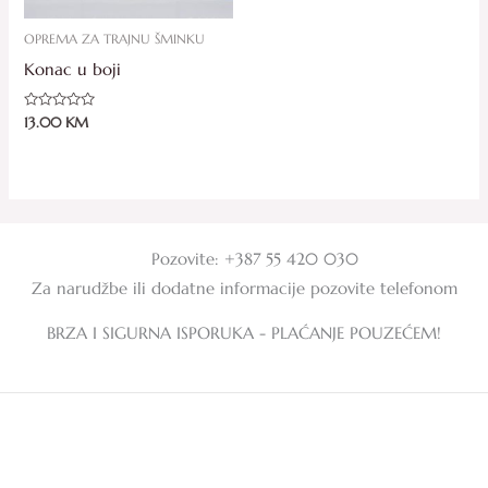
OPREMA ZA TRAJNU ŠMINKU
Konac u boji
Ocjenjeno
13.00
KM
0
od
5
Pozovite: +387 55 420 030
Za narudžbe ili dodatne informacije pozovite telefonom
BRZA I SIGURNA ISPORUKA - PLAĆANJE POUZEĆEM!