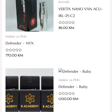
Ketridži
VERTIX NANO VXN ACU-
1RL-25-C2
Ocjenjeno
96.00
KM
0
od
5
Mašine za PMU
Defender – NYX
Ocjenjeno
770.00
KM
0
od
5
Mašine za PMU
Defender – Ruby
Ocjenjeno
1,100.00
KM
0
od
5