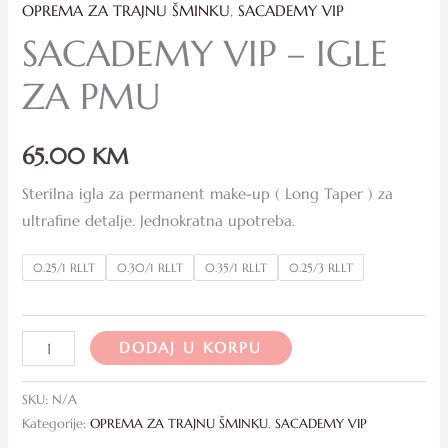
OPREMA ZA TRAJNU ŠMINKU
,
SACADEMY VIP
SACADEMY VIP – IGLE
ZA PMU
65.00
KM
Sterilna igla za permanent make-up ( Long Taper ) za
ultrafine detalje. Jednokratna upotreba.
0.25/1 RLLT
0.30/1 RLLT
0.35/1 RLLT
0.25/3 RLLT
DODAJ U KORPU
SKU:
N/A
Kategorije:
OPREMA ZA TRAJNU ŠMINKU
,
SACADEMY VIP