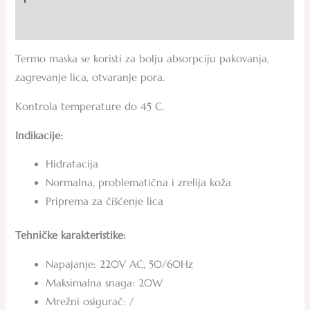
Recenzije (0)
Termo maska se koristi za bolju absorpciju pakovanja,
zagrevanje lica, otvaranje pora.
Kontrola temperature do 45 C.
Indikacije:
Hidratacija
Normalna, problematična i zrelija koža
Priprema za čišćenje lica
Tehničke karakteristike:
Napajanje: 220V AC, 50/60Hz
Maksimalna snaga: 20W
Mrežni osigurač: /