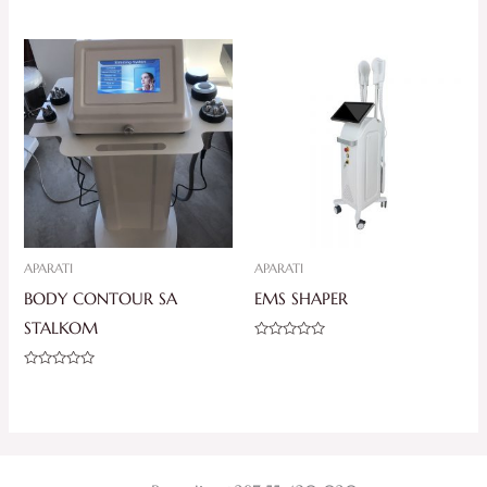
od
Ocjenjeno
5
0
od
5
APARATI
APARATI
BODY CONTOUR SA
EMS SHAPER
STALKOM
Ocjenjeno
0
od
Ocjenjeno
5
0
od
5