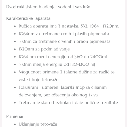
Dvostruki sistem hlađenja: vodeni i vazdušni
Karakteristike aparata:
Ručica aparata ima 3 nastavka: 532, 1064 i 1320nm:
1064nm za tretmane crnih i plavih pigmenata
532nm za tretmane crvenih i braon pigmenata
1320nm za podmlađivanje
1064 nm menja energiju od 360 do 2400mJ
532nm menja energiju od 180-1200 mJ
Mogućnost primene 2 talasne dužine za različite
vrste i boje tetovaže
Fokusirani i usmereni laserski snop sa ciljanim
delovanjem, bez oštećenja okolnog tkiva
Tretman je skoro bezbolan i daje odlične rezultate
Primena:
Uklanjanje tetovaža