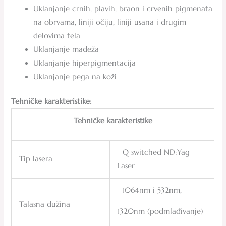
Uklanjanje crnih, plavih, braon i crvenih pigmenata
na obrvama, liniji očiju, liniji usana i drugim
delovima tela
Uklanjanje madeža
Uklanjanje hiperpigmentacija
Uklanjanje pega na koži
Tehničke karakteristike:
Tehničke karakteristike
Q switched ND:Yag
Tip lasera
Laser
1064nm i 532nm,
Talasna dužina
1320nm (podmlađivanje)