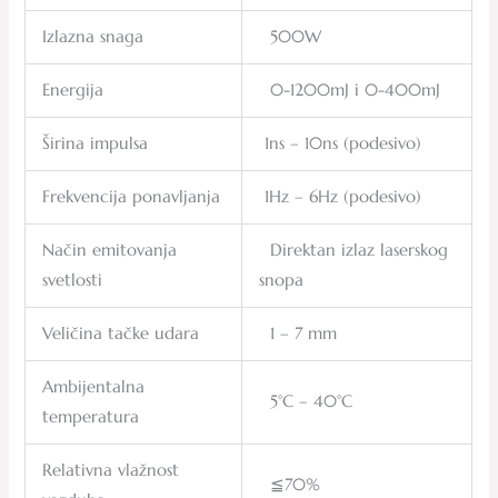
Izlazna snaga
500W
Energija
0-1200mJ i 0-400mJ
Širina impulsa
1ns – 10ns (podesivo)
Frekvencija ponavljanja
1Hz – 6Hz (podesivo)
Način emitovanja
Direktan izlaz laserskog
svetlosti
snopa
Veličina tačke udara
1 – 7 mm
Ambijentalna
5°C – 40°C
temperatura
Relativna vlažnost
≦70%