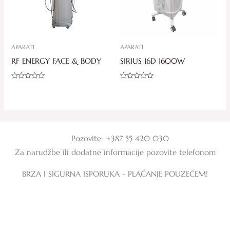
APARATI
APARATI
RF ENERGY FACE & BODY
SIRIUS 16D 1600W
Ocjenjeno
Ocjenjeno
0
0
od
od
5
5
Pozovite: +387 55 420 030
Za narudžbe ili dodatne informacije pozovite telefonom
BRZA I SIGURNA ISPORUKA - PLAĆANJE POUZEĆEM!