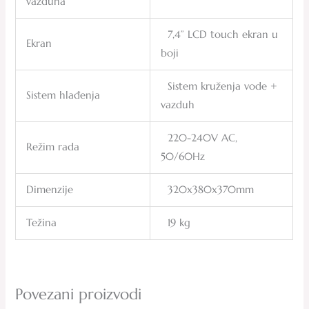
vazduha
7,4” LCD touch ekran u
Ekran
boji
Sistem kruženja vode +
Sistem hlađenja
vazduh
220-240V AC,
Režim rada
50/60Hz
Dimenzije
320x380x370mm
Težina
19 kg
Povezani proizvodi