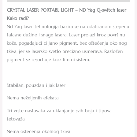
CRYSTAL LASER PORTABL LIGHT – ND Yag Q-switch laser
Kako radi?
Nd Yag laser tehnologija bazira se na odabranom stepenu
talasne dužine i snage lasera. Laser prolazi kroz površinu
kože, pogađajući ciljano pigment, bez oštećenja okolnog
tkiva, jer se lasersko svetlo precizno usmerava. Razložen
pigment se resorbuje kroz limfni sistem.
Stabilan, pouzdan i jak laser
Nema neželjenih efekata
Tri vrste nastavaka za uklanjanje svih boja i tipova
tetovaža
Nema oštećenja okolnog tkiva