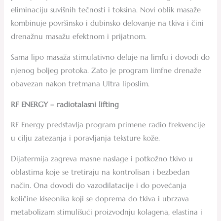
eliminaciju suvišnih tečnosti i toksina. Novi oblik masaže
kombinuje površinsko i dubinsko delovanje na tkiva i čini
drenažnu masažu efektnom i prijatnom.
Sama lipo masaža stimulativno deluje na limfu i dovodi do
njenog boljeg protoka. Zato je program limfne drenaže
obavezan nakon tretmana Ultra liposlim.
RF ENERGY – radiotalasni lifting
RF Energy predstavlja program primene radio frekvencije
u cilju zatezanja i poravljanja teksture kože.
Dijatermija zagreva masne naslage i potkožno tkivo u
oblastima koje se tretiraju na kontrolisan i bezbedan
način. Ona dovodi do vazodilatacije i do povećanja
količine kiseonika koji se doprema do tkiva i ubrzava
metabolizam stimulišući proizvodnju kolagena, elastina i