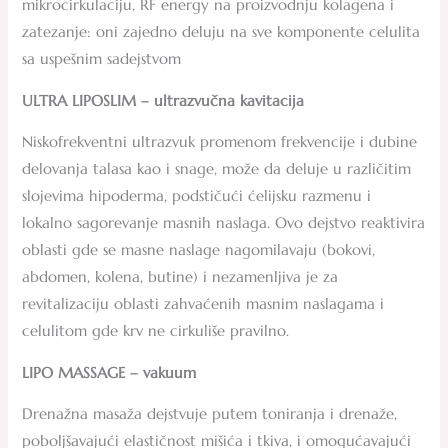
mikrocirkulaciju, RF energy na proizvodnju kolagena i
zatezanje: oni zajedno deluju na sve komponente celulita
sa uspešnim sadejstvom
ULTRA LIPOSLIM – ultrazvučna kavitacija
Niskofrekventni ultrazvuk promenom frekvencije i dubine
delovanja talasa kao i snage, može da deluje u različitim
slojevima hipoderma, podstičući ćelijsku razmenu i
lokalno sagorevanje masnih naslaga. Ovo dejstvo reaktivira
oblasti gde se masne naslage nagomilavaju (bokovi,
abdomen, kolena, butine) i nezamenljiva je za
revitalizaciju oblasti zahvaćenih masnim naslagama i
celulitom gde krv ne cirkuliše pravilno.
LIPO MASSAGE – vakuum
Drenažna masaža dejstvuje putem toniranja i drenaže,
poboljšavajući elastičnost mišića i tkiva, i omogućavajući