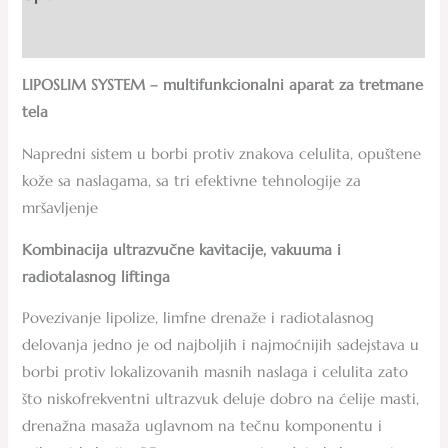
Recenzije (0)
LIPOSLIM SYSTEM – multifunkcionalni aparat za tretmane
tela
Napredni sistem u borbi protiv znakova celulita, opuštene
kože sa naslagama, sa tri efektivne tehnologije za
mršavljenje
Kombinacija ultrazvučne kavitacije, vakuuma i
radiotalasnog liftinga
Povezivanje lipolize, limfne drenaže i radiotalasnog
delovanja jedno je od najboljih i najmoćnijih sadejstava u
borbi protiv lokalizovanih masnih naslaga i celulita zato
što niskofrekventni ultrazvuk deluje dobro na ćelije masti,
drenažna masaža uglavnom na tečnu komponentu i