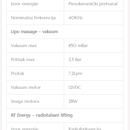
Izvor energije
Piezokeramički pretvarač
Nominalna frekvencija
40KHz
Lipo massage – vakuum
Vakuum max
850 mBar
Pritisak max
2,5 Bar
Protok
7,2Lpm
Vakuum motor
12VDC
Snaga motora
28W
RF Energy – radiotalasni lifting
Izvor energije
Radiofrekvencija