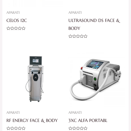
APARATI
APARATI
CELOS 12C
ULTRASOUND DS FACE &
BODY
Ocjenjeno
0
od
Ocjenjeno
5
0
od
5
APARATI
APARATI
RF ENERGY FACE & BODY
3XC ALFA PORTABL