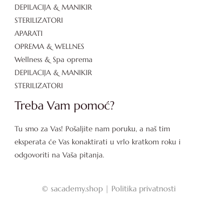
DEPILACIJA & MANIKIR
STERILIZATORI
APARATI
OPREMA & WELLNES
Wellness & Spa oprema
DEPILACIJA & MANIKIR
STERILIZATORI
Treba Vam pomoć?
Tu smo za Vas! Pošaljite nam poruku, a naš tim
eksperata će Vas konaktirati u vrlo kratkom roku i
odgovoriti na Vaša pitanja.
©
sacademy.shop |
Politika privatnosti