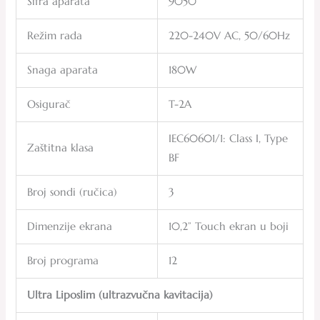
Šifra aparata
9050
Režim rada
220-240V AC, 50/60Hz
Snaga aparata
180W
Osigurač
T-2A
IEC60601/1: Class I, Type
Zaštitna klasa
BF
Broj sondi (ručica)
3
Dimenzije ekrana
10,2” Touch ekran u boji
Broj programa
12
Ultra Liposlim (ultrazvučna kavitacija)