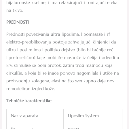
hijaluronske kiseline, i ima relaksirajući i tonirajući efekat
na tkivo.
PREDNOSTI
Prednosti povezivanja ultra liposlima, lipomasaže i rf
elektro-preoblikovanja postoje zahvaljujući činjenici da
ultra liposlim ima lipolitsko dejstvo (bilo bi tačnije reći
lipo-foretično) koje mobiliše masnoće iz ćelija i odvodi u
krv, stimuliše se bolji protok, zatim troši masnoću koja
cirkuliše, a koja bi se inače ponovo nagomilala i utiče na
proizvodnju kolagena, elastina što sveukupno daje nov
remodeliran izgled kože.
Tehničke karakteristike:
Naziv aparata
Liposlim System